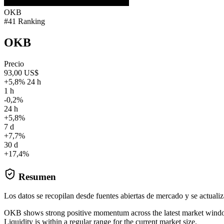
OKB
#41 Ranking
OKB
Precio
93,00 US$
+5,8% 24 h
1 h
-0,2%
24 h
+5,8%
7 d
+7,7%
30 d
+17,4%
Resumen
Los datos se recopilan desde fuentes abiertas de mercado y se actual
OKB shows strong positive momentum across the latest market wind
Liquidity is within a regular range for the current market size.