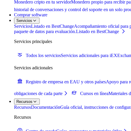
Monedero cripto en tu servidor
Monedero propio para recibir pag
historial de conversaciones y control del soporte en un solo pro
Comprar software
Servicios
Servicios
Listado en BestChange
Acompañamiento oficial para pr
paquete de datos para evaluación.
Listado en BestChange
Servicios principales
Todos los servicios
Servicios adicionales para iEXExcha
Servicios adicionales
Registro de empresa en EAU y otros países
Apoyo para re
obligaciones de cada parte
Cursos en línea
Materiales 
Recursos
Recursos
Documentación
Guía oficial, instrucciones de config
Recursos