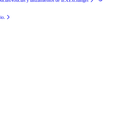
ticias
Noticias y lanzamientos de iEXExchanger
io.