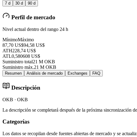
7 d
30 d
90 d
Perfil de mercado
Nivel actual dentro del rango 24 h
Mínimo
Máximo
87,70 US$
94,58 US$
ATH
228,74 US$
ATL
0,580608 US$
Suministro total
21 M OKB
Suministro máx.
21 M OKB
Resumen
Análisis de mercado
Exchanges
FAQ
Descripción
OKB · OKB
La descripción se completará después de la próxima sincronización d
Categorías
Los datos se recopilan desde fuentes abiertas de mercado y se actual