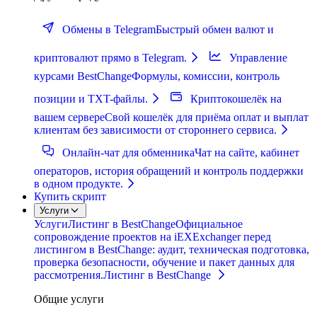
Обмены в Telegram
Быстрый обмен валют и
криптовалют прямо в Telegram.
Управление
курсами BestChange
Формулы, комиссии, контроль
позиции и TXT-файлы.
Криптокошелёк на
вашем сервере
Свой кошелёк для приёма оплат и выплат
клиентам без зависимости от стороннего сервиса.
Онлайн-чат для обменника
Чат на сайте, кабинет
операторов, история обращений и контроль поддержки
в одном продукте.
Купить скрипт
Услуги
Услуги
Листинг в BestChange
Официальное
сопровождение проектов на iEXExchanger перед
листингом в BestChange: аудит, техническая подготовка,
проверка безопасности, обучение и пакет данных для
рассмотрения.
Листинг в BestChange
Общие услуги