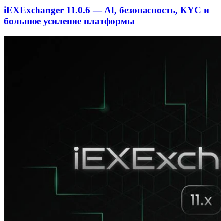
iEXExchanger 11.0.6 — AI, безопасность, KYC и
большое усиление платформы