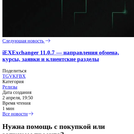
Следующая новость
iEXExchanger 11.0.7 — направления обмена,
курсы, заявки и клиентские разделы
Поделиться
TG
VK
FB
X
Категория
Релизы
Дата создания
2 апреля, 19:50
Время чтения
1 мин
Все новости
Нужна помощь с покупкой или