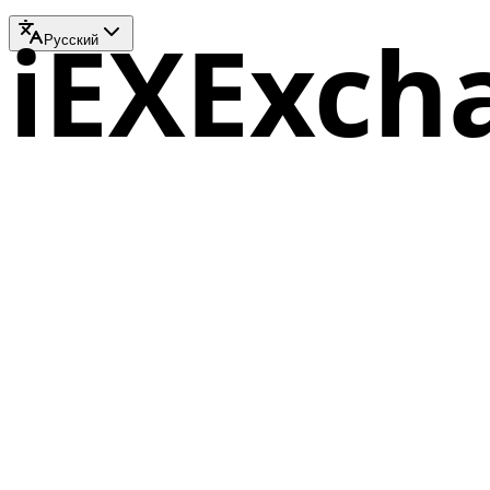
iEXExch
Русский