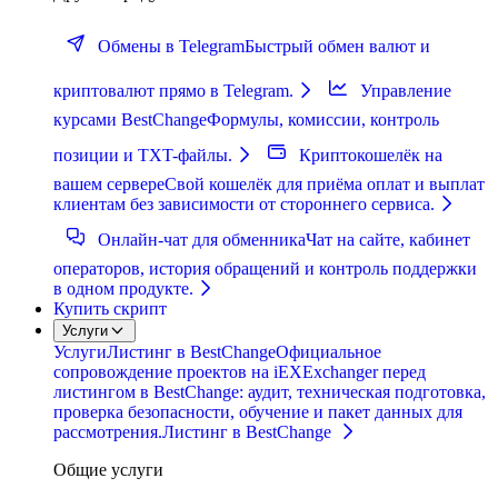
Обмены в Telegram
Быстрый обмен валют и
криптовалют прямо в Telegram.
Управление
курсами BestChange
Формулы, комиссии, контроль
позиции и TXT-файлы.
Криптокошелёк на
вашем сервере
Свой кошелёк для приёма оплат и выплат
клиентам без зависимости от стороннего сервиса.
Онлайн-чат для обменника
Чат на сайте, кабинет
операторов, история обращений и контроль поддержки
в одном продукте.
Купить скрипт
Услуги
Услуги
Листинг в BestChange
Официальное
сопровождение проектов на iEXExchanger перед
листингом в BestChange: аудит, техническая подготовка,
проверка безопасности, обучение и пакет данных для
рассмотрения.
Листинг в BestChange
Общие услуги