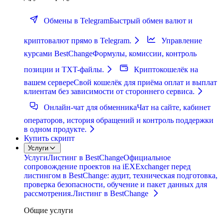
Обмены в Telegram
Быстрый обмен валют и
криптовалют прямо в Telegram.
Управление
курсами BestChange
Формулы, комиссии, контроль
позиции и TXT-файлы.
Криптокошелёк на
вашем сервере
Свой кошелёк для приёма оплат и выплат
клиентам без зависимости от стороннего сервиса.
Онлайн-чат для обменника
Чат на сайте, кабинет
операторов, история обращений и контроль поддержки
в одном продукте.
Купить скрипт
Услуги
Услуги
Листинг в BestChange
Официальное
сопровождение проектов на iEXExchanger перед
листингом в BestChange: аудит, техническая подготовка,
проверка безопасности, обучение и пакет данных для
рассмотрения.
Листинг в BestChange
Общие услуги