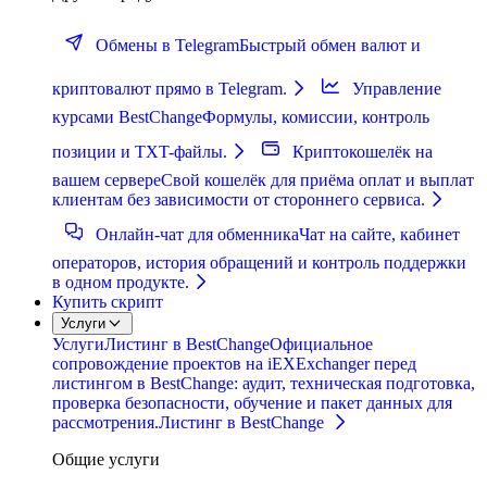
Обмены в Telegram
Быстрый обмен валют и
криптовалют прямо в Telegram.
Управление
курсами BestChange
Формулы, комиссии, контроль
позиции и TXT-файлы.
Криптокошелёк на
вашем сервере
Свой кошелёк для приёма оплат и выплат
клиентам без зависимости от стороннего сервиса.
Онлайн-чат для обменника
Чат на сайте, кабинет
операторов, история обращений и контроль поддержки
в одном продукте.
Купить скрипт
Услуги
Услуги
Листинг в BestChange
Официальное
сопровождение проектов на iEXExchanger перед
листингом в BestChange: аудит, техническая подготовка,
проверка безопасности, обучение и пакет данных для
рассмотрения.
Листинг в BestChange
Общие услуги