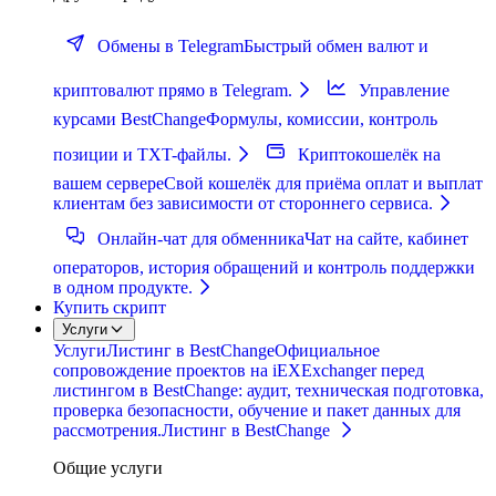
Обмены в Telegram
Быстрый обмен валют и
криптовалют прямо в Telegram.
Управление
курсами BestChange
Формулы, комиссии, контроль
позиции и TXT-файлы.
Криптокошелёк на
вашем сервере
Свой кошелёк для приёма оплат и выплат
клиентам без зависимости от стороннего сервиса.
Онлайн-чат для обменника
Чат на сайте, кабинет
операторов, история обращений и контроль поддержки
в одном продукте.
Купить скрипт
Услуги
Услуги
Листинг в BestChange
Официальное
сопровождение проектов на iEXExchanger перед
листингом в BestChange: аудит, техническая подготовка,
проверка безопасности, обучение и пакет данных для
рассмотрения.
Листинг в BestChange
Общие услуги