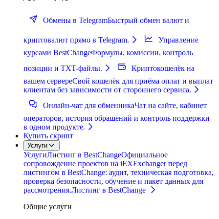
Обмены в Telegram
Быстрый обмен валют и
криптовалют прямо в Telegram.
Управление
курсами BestChange
Формулы, комиссии, контроль
позиции и TXT-файлы.
Криптокошелёк на
вашем сервере
Свой кошелёк для приёма оплат и выплат
клиентам без зависимости от стороннего сервиса.
Онлайн-чат для обменника
Чат на сайте, кабинет
операторов, история обращений и контроль поддержки
в одном продукте.
Купить скрипт
Услуги
Услуги
Листинг в BestChange
Официальное
сопровождение проектов на iEXExchanger перед
листингом в BestChange: аудит, техническая подготовка,
проверка безопасности, обучение и пакет данных для
рассмотрения.
Листинг в BestChange
Общие услуги