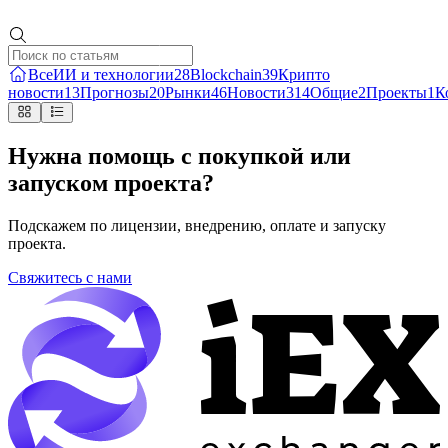
Все
ИИ и технологии
28
Blockchain
39
Крипто
новости
13
Прогнозы
20
Рынки
46
Новости
314
Общие
2
Проекты
1
К
Нужна помощь с покупкой или
запуском проекта?
Подскажем по лицензии, внедрению, оплате и запуску
проекта.
Свяжитесь с нами