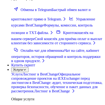
Обмены в Telegram
Быстрый обмен валют и
криптовалют прямо в Telegram.
Управление
курсами BestChange
Формулы, комиссии, контроль
позиции и TXT-файлы.
Криптокошелёк на
вашем сервере
Свой кошелёк для приёма оплат и выплат
клиентам без зависимости от стороннего сервиса.
Онлайн-чат для обменника
Чат на сайте, кабинет
операторов, история обращений и контроль поддержки
в одном продукте.
Купить скрипт
Услуги
Услуги
Листинг в BestChange
Официальное
сопровождение проектов на iEXExchanger перед
листингом в BestChange: аудит, техническая подготовка,
проверка безопасности, обучение и пакет данных для
рассмотрения.
Листинг в BestChange
Общие услуги