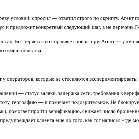
еву условий: спросил — ответил строго по скрипту. Агент п
татус и предложит конкретный следующий шаг, а не перечень 
осах. Бот теряется и отправляет оператору. Агент — уточняе
ого вмешательства.
 у операторов, которые не стесняются экспериментировать:
ений — статус заявки, задержка сети, требования к вериф
оту, географию — и помечает подозрительное. Не блокирует
вки, помогает пройти верификацию, снижает число брошенн
предупреждает клиента ещё до того, как тот написал «где мо