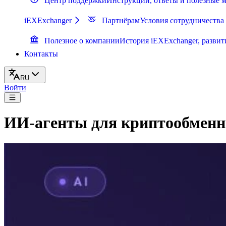
Центр поддержки
Инструкции, ответы и полезные 
iEXExchanger
Партнёрам
Условия сотрудничества
Полезное о компании
История iEXExchanger, развит
Контакты
RU
Войти
ИИ-агенты для криптообменни