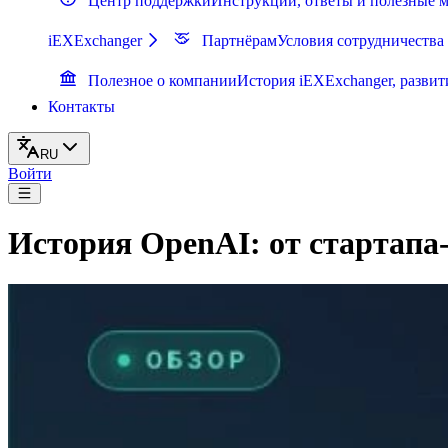
Центр поддержки
Инструкции, ответы и полезные 
iEXExchanger
Партнёрам
Условия сотрудничества
Полезное о компании
История iEXExchanger, развит
Контакты
RU
Войти
История OpenAI: от стартапа