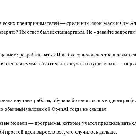
гических предпринимателей — среди них Илон Маск и Сэм Ал
оверять? Их ответ был нестандартным. Не «давайте запретим
анием: разрабатывать ИИ на благо человечества и делиться
аявленная сумма обязательств звучала внушительно — поряд
ала научные работы, обучала ботов играть в видеоигры (их
но обычный человек об OpenAI тогда не слышал.
ковые модели — программы, которые учатся предсказывать с
й простой идеи выросло всё, что случилось дальше.