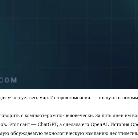
дня участвует весь мир. История компании — это путь от неком
говорить с компьютером по-человечески. За пять дней им во
в. Этот сайт — ChatGPT, а сделала его OpenAI. История Ope
амую обсуждаемую технологическую компанию десятилетия.