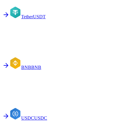
Tether
USDT
BNB
BNB
USDC
USDC