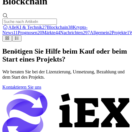
Blockchain
Alle
KI & Technik
27
Blockchain
38
Krypto-
News
11
Prognosen
20
Märkte
44
Nachrichten
297
Allgemein
2
Projekte
1
W
Benötigen Sie Hilfe beim Kauf oder beim
Start eines Projekts?
Wir beraten Sie bei der Lizenzierung, Umsetzung, Bezahlung und
dem Start des Projekts.
Kontaktieren Sie uns