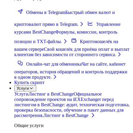
Обмены в Telegram
Быстрый обмен валют и
криптовалют прямо в Telegram.
Управление
курсами BestChange
Формулы, комиссии, контроль
позиции и TXT-файлы.
Криптокошелёк на
вашем сервере
Свой кошелёк для приёма оплат и выплат
клиентам без зависимости от стороннего сервиса.
Онлайн-чат для обменника
Чат на сайте, кабинет
операторов, история обращений и контроль поддержки
в одном продукте.
Купить скрипт
Услуги
Услуги
Листинг в BestChange
Официальное
сопровождение проектов на iEXExchanger перед
листингом в BestChange: аудит, техническая подготовка,
проверка безопасности, обучение и пакет данных для
рассмотрения.
Листинг в BestChange
Общие услуги